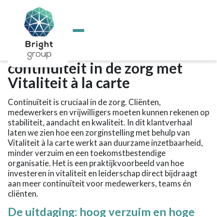
Home
/
Actueel
/
Klantverhaal: bouwen aan continuïteit in de zorg met
Over Bright
Vitaliteit à la carte
Actueel
Voor jou
Voor de professional
Klantverhaal: bouwen aan
Voor executives
continuïteit in de zorg met
Matching
Interim Managers
Vitaliteit à la carte
School
Kalender
Continuïteit is cruciaal in de zorg. Cliënten,
Overige diensten
medewerkers en vrijwilligers moeten kunnen rekenen op
Bright Educatie
stabiliteit, aandacht en kwaliteit. In dit klantverhaal
Heb ik goed gekozen?
laten we zien hoe een zorginstelling met behulp van
Help, ik lig eruit!
Vitaliteit à la carte werkt aan duurzame inzetbaarheid,
Talent detective
minder verzuim en een toekomstbestendige
Talentontwikkeling als basisvaardigheid
organisatie. Het is een praktijkvoorbeeld van hoe
De Community School
investeren in vitaliteit en leiderschap direct bijdraagt
Talentontwikkeling als basisvaardigheid
aan meer continuïteit voor medewerkers, teams én
Maatschappelijke projecten
cliënten.
Subsidies en vergoedingen
Contact
De uitdaging: hoog verzuim en hoge