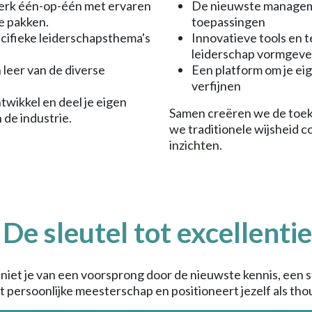
rk één-op-één met ervaren
De nieuwste managem
e pakken.
toepassingen
ecifieke leiderschapsthema's
Innovatieve tools en 
leiderschap vormgev
leer van de diverse
Een platform om je eig
verfijnen
wikkel en deel je eigen
Samen creëren we de toek
 de industrie.
we traditionele wijsheid
inzichten.
De sleutel tot excellentie
eniet je van een voorsprong door de nieuwste kennis, een
t persoonlijke meesterschap en positioneert jezelf als thou