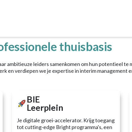
Interim Manager | Bright Group
m Executives Com
fessionele thuisbasis
ar ambitieuze leiders samenkomen om hun potentieel te m
rk en verdiepen we je expertise in interim management e
BIE
Leerplein
Je digitale groei-accelerator. Krijg toegang
tot cutting-edge Bright programma's, een