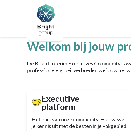
Home
/
Voor jou
/
Voor executives
/
Word 
Over Bright
Actueel
Bright Interi
Voor jou
Voor de professional
Voor executives
Welkom bij jouw pro
Matching
Interim Managers
School
De Bright Interim Executives Community is wa
Kalender
professionele groei, verbreden we jouw netwe
Overige diensten
Bright Educatie
Heb ik goed gekozen?
Help, ik lig eruit!
Executive
Talent detective
Talentontwikkeling als basisvaardigheid
platform
De Community School
Talentontwikkeling als basisvaardigheid
Het hart van onze community. Hier wissel
Maatschappelijke projecten
je kennis uit met de besten in je vakgebied,