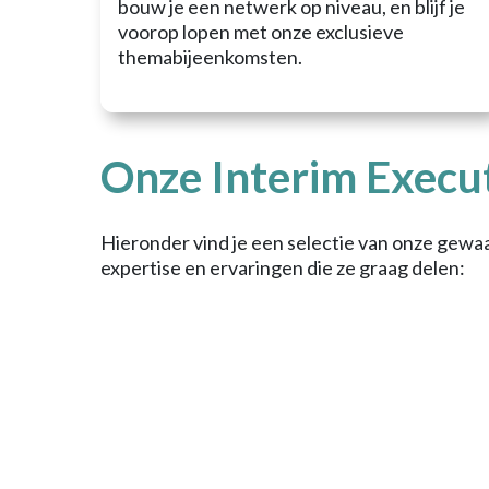
Subsidies en vergoedingen
bouw je een netwerk op niveau, en blijf je
Contact
voorop lopen met onze exclusieve
themabijeenkomsten.
Onze Interim Execu
Hieronder vind je een selectie van onze gew
expertise en ervaringen die ze graag delen:
Matty Geertsen
Hans Hoek
Marco Geertsen
Maurice van Geffen