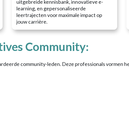
uitgebreide kennisbank, innovatieve e-
learning, en gepersonaliseerde
leertrajecten voor maximale impact op
jouw carrière.
tives Community:
aardeerde community-leden. Deze professionals vormen het
Wilfred Kiekebelt
Marie-José de Dreu
Robert Ketelarij
Daniel Wartena