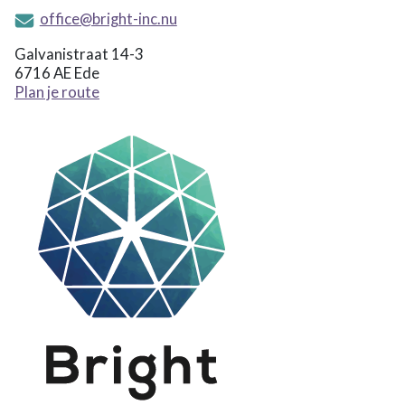
office@bright-inc.nu
Galvanistraat 14-3
6716 AE Ede
Plan je route