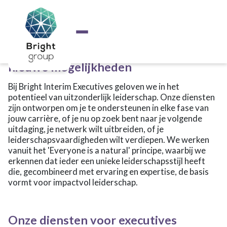
Home
/
Voor jou
/
Voor executives
Over Bright
Actueel
Voor executives
Voor jou
Voor de professional
Versterk jouw leiderschap en ontdek
Voor executives
nieuwe mogelijkheden
Matching
Interim Managers
Bij Bright Interim Executives geloven we in het
School
potentieel van uitzonderlijk leiderschap. Onze diensten
Kalender
zijn ontworpen om je te ondersteunen in elke fase van
Overige diensten
jouw carrière, of je nu op zoek bent naar je volgende
Bright Educatie
uitdaging, je netwerk wilt uitbreiden, of je
Heb ik goed gekozen?
leiderschapsvaardigheden wilt verdiepen. We werken
Help, ik lig eruit!
vanuit het 'Everyone is a natural' principe, waarbij we
Talent detective
erkennen dat ieder een unieke leiderschapsstijl heeft
Talentontwikkeling als basisvaardigheid
die, gecombineerd met ervaring en expertise, de basis
De Community School
vormt voor impactvol leiderschap.
Talentontwikkeling als basisvaardigheid
Maatschappelijke projecten
Subsidies en vergoedingen
Contact
Onze diensten voor executives