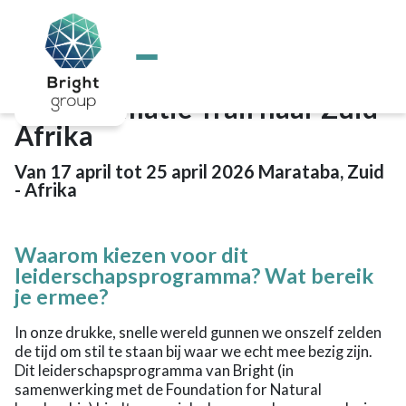
Home
/
Actueel
/
Leiderschap in het wild: Ontdek, groei, transformeer
Over Bright
Actueel
Voor jou
Wildernis Leiderschap
Voor de professional
Transformatie Trail naar Zuid-
Voor executives
Matching
Afrika
Interim Managers
School
Van 17 april tot 25 april 2026 Marataba, Zuid
Kalender
- Afrika
Overige diensten
Bright Educatie
Heb ik goed gekozen?
Waarom kiezen voor dit
Help, ik lig eruit!
leiderschapsprogramma? Wat bereik
Talent detective
je ermee?
Talentontwikkeling als basisvaardigheid
De Community School
In onze drukke, snelle wereld gunnen we onszelf zelden
Talentontwikkeling als basisvaardigheid
de tijd om stil te staan bij waar we echt mee bezig zijn.
Maatschappelijke projecten
Dit leiderschapsprogramma van Bright (in
Subsidies en vergoedingen
samenwerking met de Foundation for Natural
Contact