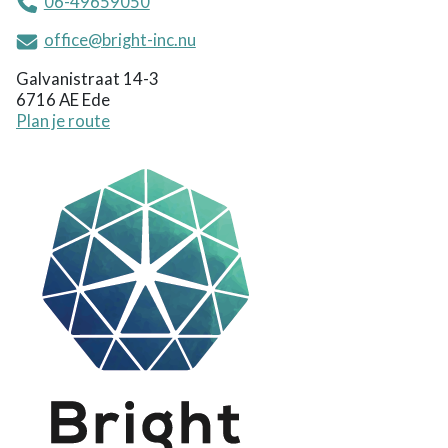
06-49659050
office@bright-inc.nu
Galvanistraat 14-3
6716 AE Ede
Plan je route