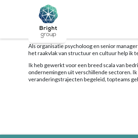
Home
/
Over Bright
/
Henk ten Horn | Bri
Over Bright
Actueel
Henk ten Hor
Voor jou
Voor de professional
Voor executives
Als organisatie psycholoog en senior manager
Matching
het raakvlak van structuur en cultuur help ik 
Interim Managers
School
Ik heb gewerkt voor een breed scala van bedrij
Kalender
ondernemingen uit verschillende sectoren. Ik
Overige diensten
veranderingstrajecten begeleid, topteams geh
Bright Educatie
Heb ik goed gekozen?
Help, ik lig eruit!
Talent detective
Talentontwikkeling als basisvaardigheid
De Community School
Talentontwikkeling als basisvaardigheid
Maatschappelijke projecten