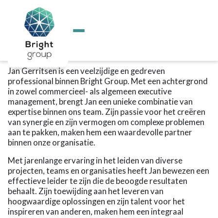
Home
/
Over Bright
/
Jan Gerritsen | Bright Group
Over Bright
Actueel
Jan Gerritsen
Voor jou
Voor de professional
Aanjager – Verbinder – Doener
Voor executives
Matching
Jan Gerritsen is een veelzijdige en gedreven
Interim Managers
professional binnen Bright Group. Met een achtergrond
School
in zowel commercieel- als algemeen executive
Kalender
management, brengt Jan een unieke combinatie van
Overige diensten
expertise binnen ons team. Zijn passie voor het creëren
Bright Educatie
van synergie en zijn vermogen om complexe problemen
Heb ik goed gekozen?
aan te pakken, maken hem een waardevolle partner
Help, ik lig eruit!
binnen onze organisatie.
Talent detective
Talentontwikkeling als basisvaardigheid
Met jarenlange ervaring in het leiden van diverse
De Community School
projecten, teams en organisaties heeft Jan bewezen een
Talentontwikkeling als basisvaardigheid
effectieve leider te zijn die de beoogde resultaten
Maatschappelijke projecten
behaalt. Zijn toewijding aan het leveren van
Subsidies en vergoedingen
hoogwaardige oplossingen en zijn talent voor het
Contact
inspireren van anderen, maken hem een integraal